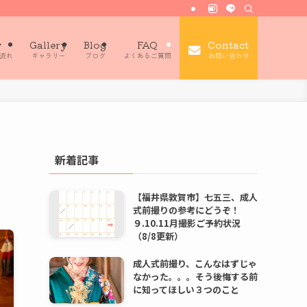
w
Gallery
Blog
FAQ
Contact
流れ
ギャラリー
ブログ
よくあるご質問
お問い合わせ
新着記事
【福井県敦賀市】七五三、成人
式前撮りの参考にどうぞ！
９.10.11月撮影ご予約状況
（8/8更新）
成人式前撮り、こんなはずじゃ
なかった。。。そう後悔する前
に知ってほしい３つのこと