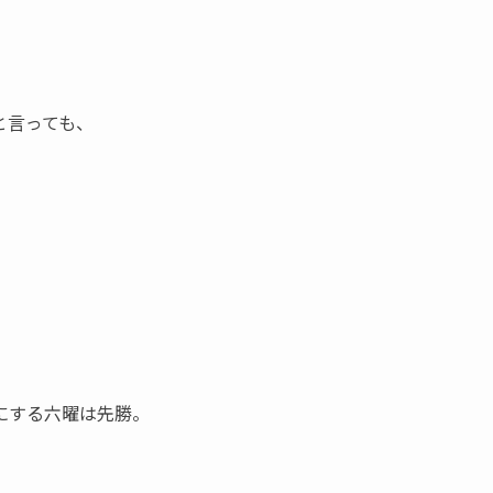
と言っても、
にする六曜は先勝。