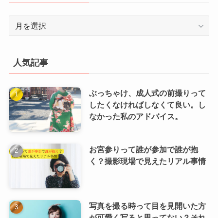
ア
ー
カ
イ
人気記事
ブ
ぶっちゃけ、成人式の前撮りって
したくなければしなくて良い。し
なかった私のアドバイス。
お宮参りって誰が参加で誰が抱
く？撮影現場で見えたリアル事情
写真を撮る時って目を見開いた方
が可愛く写ると思ってない？それ