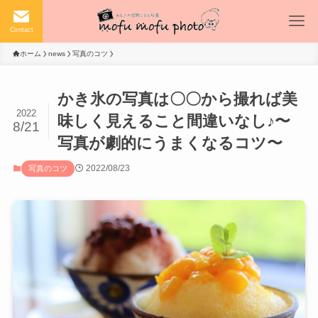
Contact
ホーム
news
写真のコツ
かき氷の写真は〇〇から撮れば美
2022
味しく見えること間違いなし♪〜
8/21
写真が劇的にうまくなるコツ〜
2022/08/23
写真のコツ